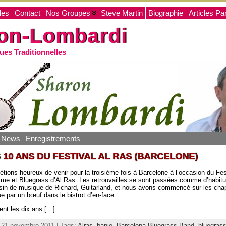
les
Contact
Nos Groupes
Steve Martin
Biographie
Articles Pa
on-Lombardi
ues Traditionnelles
o News
Enregistrements
 10 ANS DU FESTIVAL AL RAS (BARCELONE)
étions heureux de venir pour la troisième fois à Barcelone à l’occasion du Fes
ime et Bluegrass d’Al Ras. Les retrouvailles se sont passées comme d’habit
in de musique de Richard, Guitarland, et nous avons commencé sur les ch
ue par un bœuf dans le bistrot d’en-face.
ient les dix ans […]
i 21 novembre 2011 | Tags:
Alras
,
banjo
,
Barcelona Bluegrass Band
,
bluegras