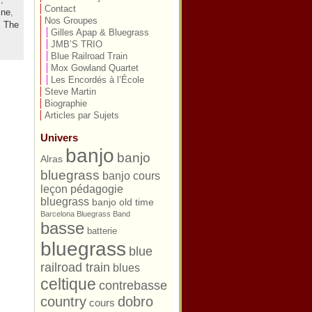
Contact
ine
,
Nos Groupes
,
The
Gilles Apap & Bluegrass
JMB’S TRIO
Blue Railroad Train
Mox Gowland Quartet
Les Encordés à l’École
Steve Martin
Biographie
Articles par Sujets
Univers
banjo
banjo
Alras
bluegrass
banjo cours
leçon pédagogie
bluegrass
banjo old time
Barcelona Bluegrass Band
basse
batterie
bluegrass
blue
railroad train
blues
celtique
contrebasse
country
dobro
cours