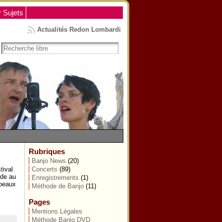
r Sujets
Actualités Redon Lombardi
Rubriques
Banjo News
(20)
tival
Concerts
(89)
ude au
Enregistrements
(1)
apeaux
Méthode de Banjo
(11)
Pages
Mentions Légales
Méthode Banjo DVD
s
,