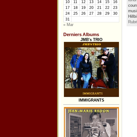
10
11
12
13
14
15
16
coun
17
18
19
20
21
22
23
musi
24
25
26
27
28
29
30
Hillb
31
Rubr
« Mar
Derniers Albums
JMB's TRIO
IMMIGRANTS