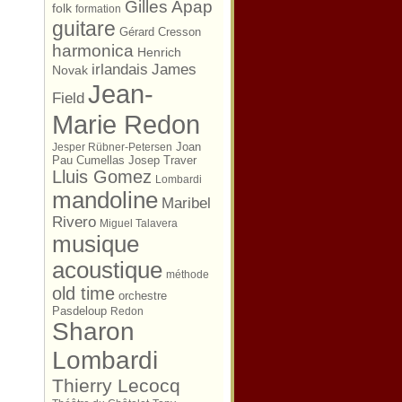
Gilles Apap
folk
formation
guitare
Gérard Cresson
harmonica
Henrich
irlandais
James
Novak
Jean-
Field
Marie Redon
Joan
Jesper Rübner-Petersen
Pau Cumellas
Josep Traver
Lluis Gomez
Lombardi
mandoline
Maribel
Rivero
Miguel Talavera
musique
acoustique
méthode
old time
orchestre
Pasdeloup
Redon
Sharon
Lombardi
Thierry Lecocq