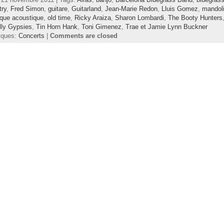
try
,
Fred Simon
,
guitare
,
Guitarland
,
Jean-Marie Redon
,
Lluis Gomez
,
mandol
que acoustique
,
old time
,
Ricky Araiza
,
Sharon Lombardi
,
The Booty Hunters
illy Gypsies
,
Tin Horn Hank
,
Toni Gimenez
,
Trae et Jamie Lynn Buckner
iques:
Concerts
|
Comments are closed