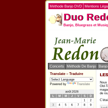
Méthode Banjo DVD
Mentions Léga
Duo Red
Banjo, Bluegrass et Musiq
Concerts
Méthode De Banjo
Banj
Translate – Traduire
LES
Nous 
Powered by
Translate
Old-T
magas
août 2026
de ro
L
M
M
J
V
S
D
C’éta
1
2
3
4
5
6
7
8
9
lund