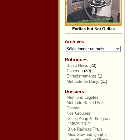
Earlies but Not Oldies
Archives
Archives
Rubriques
Banjo News
(20)
Concerts
(89)
Enregistrements
(1)
Méthode de Banjo
(11)
Dossiers
Mentions Légales
Méthode Banjo DVD
Contact
Nos Groupes
Gilles Apap & Bluegrass
JMB’S TRIO
Blue Railroad Train
Mox Gowland Quartet
Les Encordés à l’École