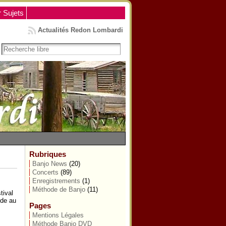
r Sujets
Actualités Redon Lombardi
Rubriques
Banjo News
(20)
Concerts
(89)
Enregistrements
(1)
Méthode de Banjo
(11)
tival
ude au
Pages
Mentions Légales
Méthode Banjo DVD