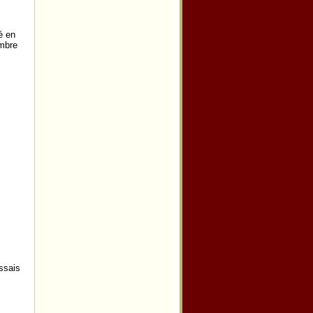
é en
embre
ssais