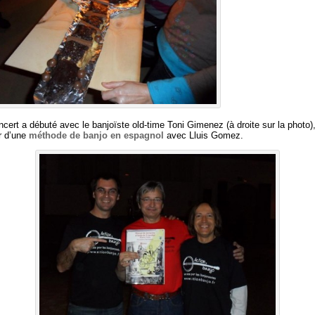
ncert a débuté avec le banjoïste old-time Toni Gimenez (à droite sur la photo)
r d’une
méthode de banjo en espagnol
avec Lluis Gomez.