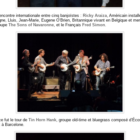
encontre internationale entre cinq banjoïstes :
Ricky Araiza
, Américain install
ne, Lluis, Jean-Marie, Eugene O’Brien, Britannique vivant en Belgique et m
oupe
The Sons of Navaronne
, et le Français
Fred Simon
.
ce fut le tour de
Tin Horn Hank
, groupe old-time et bluegrass composé d’Éco
t à Barcelone.