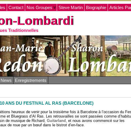
les
Contact
Nos Groupes
Steve Martin
Biographie
Articles Pa
on-Lombardi
ues Traditionnelles
o News
Enregistrements
 10 ANS DU FESTIVAL AL RAS (BARCELONE)
étions heureux de venir pour la troisième fois à Barcelone à l’occasion du Fes
ime et Bluegrass d’Al Ras. Les retrouvailles se sont passées comme d’habit
in de musique de Richard,
Guitarland
, et nous avons commencé sur les
aux de roue par un bœuf dans le bistrot d’en-face.