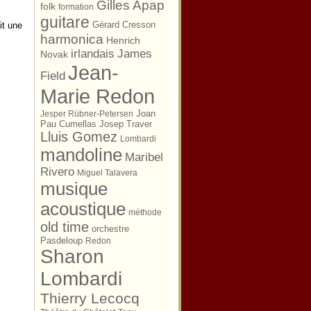
Gilles Apap
folk
formation
guitare
Gérard Cresson
it une
harmonica
Henrich
irlandais
James
Novak
Jean-
Field
Marie Redon
Joan
Jesper Rübner-Petersen
Pau Cumellas
Josep Traver
Lluis Gomez
Lombardi
mandoline
Maribel
Rivero
Miguel Talavera
musique
acoustique
méthode
old time
orchestre
Pasdeloup
Redon
Sharon
Lombardi
Thierry Lecocq