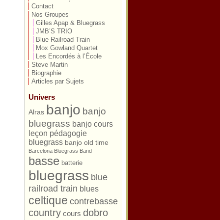
Contact
Nos Groupes
Gilles Apap & Bluegrass
JMB’S TRIO
Blue Railroad Train
Mox Gowland Quartet
Les Encordés à l’École
Steve Martin
Biographie
Articles par Sujets
Univers
banjo
banjo
Alras
bluegrass
banjo cours
leçon pédagogie
bluegrass
banjo old time
Barcelona Bluegrass Band
basse
batterie
bluegrass
blue
railroad train
blues
celtique
contrebasse
country
dobro
cours