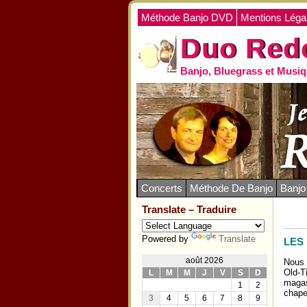
Méthode Banjo DVD
Mentions Léga
Duo Red
Banjo, Bluegrass et Musiq
Concerts
Méthode De Banjo
Banj
Translate – Traduire
Powered by
Translate
LES
août 2026
Nous 
Old-T
L
M
M
J
V
S
D
magas
1
2
chape
3
4
5
6
7
8
9