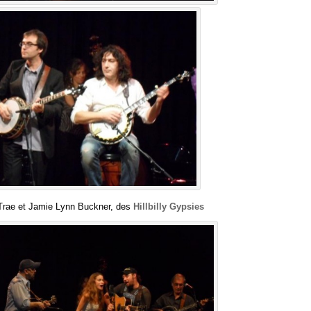
Trae et Jamie Lynn Buckner, des
Hillbilly Gypsies