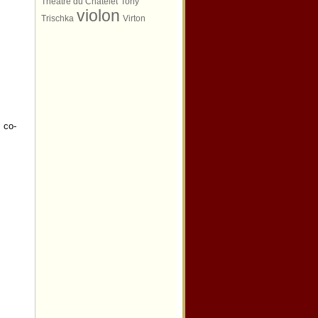
Théâtre du Châtelet
Tony
violon
Trischka
Virton
, co-