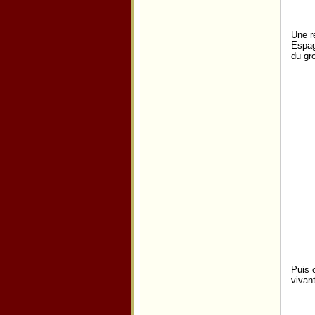
Une r
Espag
du gr
Puis 
vivan