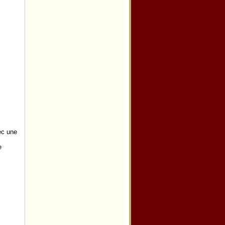
ec une
e