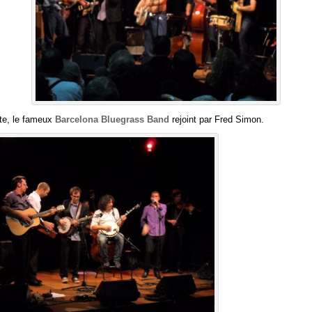
te, le fameux
Barcelona Bluegrass Band
rejoint par Fred Simon.