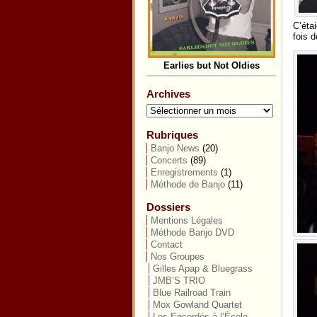
C’étai
fois 
Earlies but Not Oldies
Archives
Archives
Rubriques
Banjo News
(20)
Concerts
(89)
Enregistrements
(1)
Méthode de Banjo
(11)
Dossiers
Mentions Légales
Méthode Banjo DVD
Contact
Nos Groupes
Gilles Apap & Bluegrass
JMB’S TRIO
Blue Railroad Train
Mox Gowland Quartet
Les Encordés à l’École