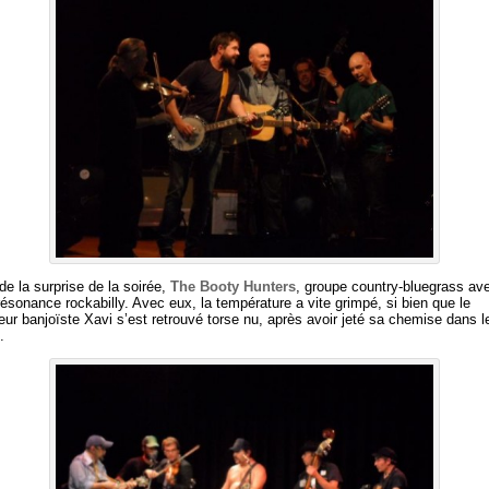
de la surprise de la soirée,
The Booty Hunters
, groupe country-bluegrass av
 résonance rockabilly. Avec eux, la température a vite grimpé, si bien que le
eur banjoïste Xavi s’est retrouvé torse nu, après avoir jeté sa chemise dans l
.