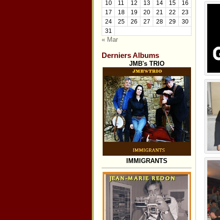
10
11
12
13
14
15
16
17
18
19
20
21
22
23
24
25
26
27
28
29
30
31
« Mar
Derniers Albums
JMB's TRIO
IMMIGRANTS