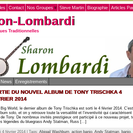
les
Contact
Nos Groupes
Steve Martin
Biographie
Articles Pa
on-Lombardi
ues Traditionnelles
o News
Enregistrements
TIE DU NOUVEL ALBUM DE TONY TRISCHKA 4
RIER 2014
 Big World, le dernier album de Tony Trischka est sorti le 4 février 2014. C’es
bum solo, et on y retrouve toute la versatilité et l’inventivité qui caractérisent 
t de Tony. De nombreux invités prestigieux ont participé à ce nouveau projet, t
es légendes du bluegrass Andy Statman, Russ […]
 4 février 2014 | Tags:
Abigail Washburn
,
action banjo
,
Andy Statman
,
banjo
,