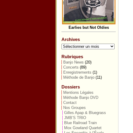
Earlies but Not Oldies
Archives
Archives
Rubriques
Banjo News
(20)
Concerts
(89)
Enregistrements
(1)
Méthode de Banjo
(11)
Dossiers
Mentions Légales
Méthode Banjo DVD
Contact
Nos Groupes
Gilles Apap & Bluegrass
JMB’S TRIO
Blue Railroad Train
Mox Gowland Quartet
Les Encordés à l’École