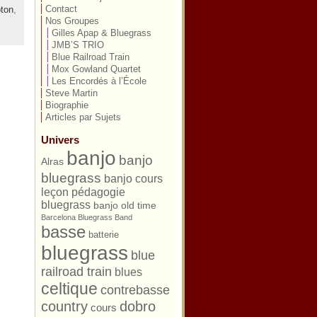
Contact
ton
,
Nos Groupes
Gilles Apap & Bluegrass
JMB’S TRIO
Blue Railroad Train
Mox Gowland Quartet
Les Encordés à l’École
Steve Martin
Biographie
Articles par Sujets
Univers
banjo
banjo
Alras
bluegrass
banjo cours
leçon pédagogie
bluegrass
banjo old time
Barcelona Bluegrass Band
basse
batterie
bluegrass
blue
railroad train
blues
celtique
contrebasse
country
dobro
cours