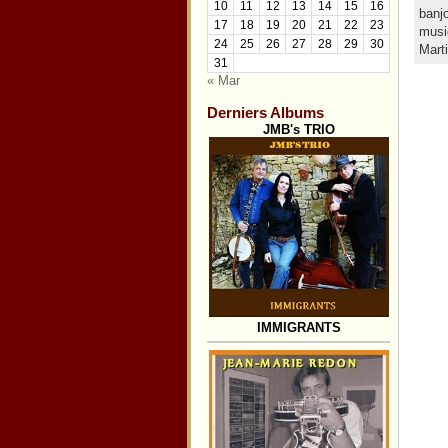
10
11
12
13
14
15
16
banj
17
18
19
20
21
22
23
musi
24
25
26
27
28
29
30
Mart
31
« Mar
Derniers Albums
JMB's TRIO
IMMIGRANTS