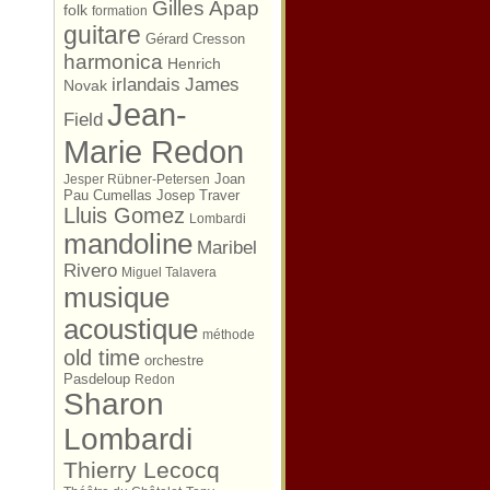
Gilles Apap
folk
formation
guitare
Gérard Cresson
harmonica
Henrich
irlandais
James
Novak
Jean-
Field
Marie Redon
Joan
Jesper Rübner-Petersen
Pau Cumellas
Josep Traver
Lluis Gomez
Lombardi
mandoline
Maribel
Rivero
Miguel Talavera
musique
acoustique
méthode
old time
orchestre
Pasdeloup
Redon
Sharon
Lombardi
Thierry Lecocq