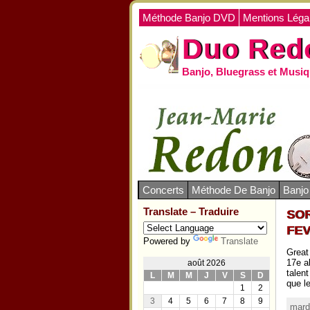
Méthode Banjo DVD
Mentions Léga
Duo Red
Banjo, Bluegrass et Musiq
Concerts
Méthode De Banjo
Banj
Translate – Traduire
SOR
FEV
Powered by
Translate
Great
17e al
août 2026
talen
L
M
M
J
V
S
D
que l
1
2
3
4
5
6
7
8
9
mardi