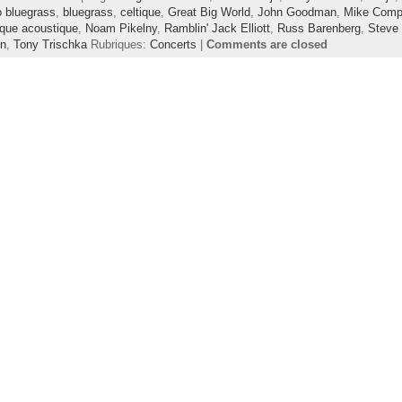
o bluegrass
,
bluegrass
,
celtique
,
Great Big World
,
John Goodman
,
Mike Comp
que acoustique
,
Noam Pikelny
,
Ramblin' Jack Elliott
,
Russ Barenberg
,
Steve
in
,
Tony Trischka
Rubriques:
Concerts
|
Comments are closed