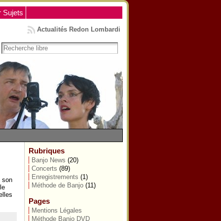
r Sujets
Actualités Redon Lombardi
Rubriques
Banjo News
(20)
Concerts
(89)
Enregistrements
(1)
t son
Méthode de Banjo
(11)
le
elles
Pages
Mentions Légales
Méthode Banjo DVD